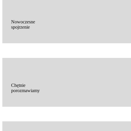
Nowoczesne
spojrzenie
Chętnie
porozmawiamy