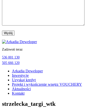
Przejdź
do
Zadzwoń teraz
treści
536 001 130
505 666 120
Arkadia Deweloper
Inwestycje
Uzyskaj kredyt
Projekt i wykończenie wnętrz VOUCHERY
Aktualności
Kontakt
strzelecka_targi_wtk