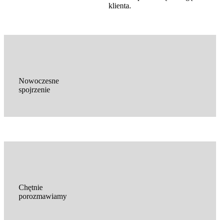
klienta.
Nowoczesne
spojrzenie
Chętnie
porozmawiamy