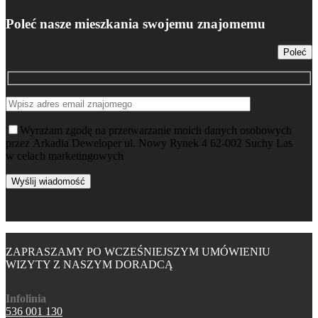
Poleć nasze mieszkania swojemu znajomemu
Poleć
Wyrażam zgodę na przetwarzanie moich danych osobowych
przez Arkadia Deweloper ul. Nowy Rynek 4 62-002 Suchy Las
w celach marketingowych
ZAPRASZAMY PO WCZEŚNIEJSZYM UMÓWIENIU
WIZYTY Z NASZYM DORADCĄ
Infolinia
536 001 130