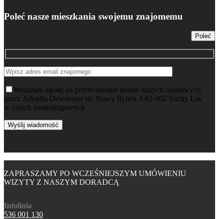
Poleć nasze mieszkania swojemu znajomemu
Poleć
Wyrażam zgodę na przetwarzanie moich danych osobowych
przez Arkadia Deweloper ul. Nowy Rynek 4 62-002 Suchy Las
w celach marketingowych
ZAPRASZAMY PO WCZEŚNIEJSZYM UMÓWIENIU
WIZYTY Z NASZYM DORADCĄ
Infolinia
536 001 130