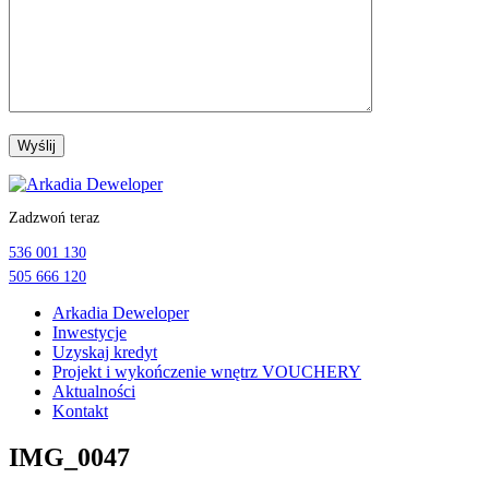
Przejdź
do
Zadzwoń teraz
treści
536 001 130
505 666 120
Arkadia Deweloper
Inwestycje
Uzyskaj kredyt
Projekt i wykończenie wnętrz VOUCHERY
Aktualności
Kontakt
IMG_0047