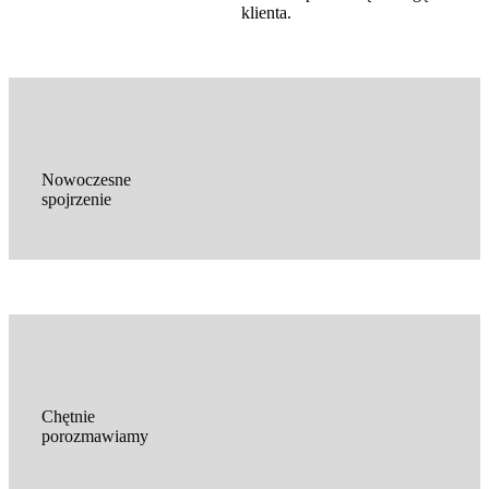
klienta.
Nowoczesne
spojrzenie
Chętnie
porozmawiamy