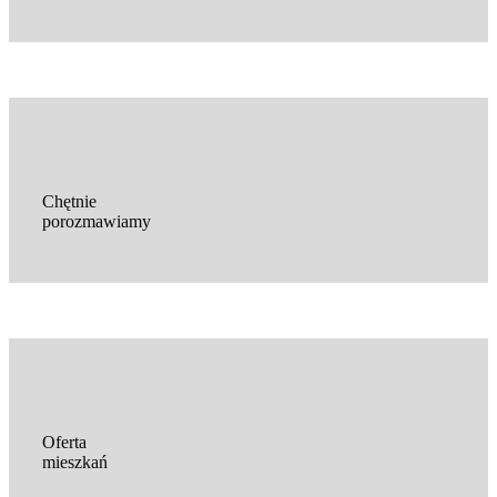
Chętnie
porozmawiamy
Oferta
mieszkań