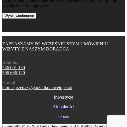
przez Arkadia Deweloper ul. Nowy Rynek 4 62-002 Suchy Las
w celach marketingowych
ZAPRASZAMY PO WCZEŚNIEJSZYM UMÓWIENIU
WIZYTY Z NASZYM DORADCĄ
Infolinia
536 001 130
506 666 120
E-mail
biuro.sprzedazy@arkadia-deweloper.pl
Inwestycje
Aktualności
O nas
Copyright © 2026 arkadia-dewloper.pl. All Rights Reserved.