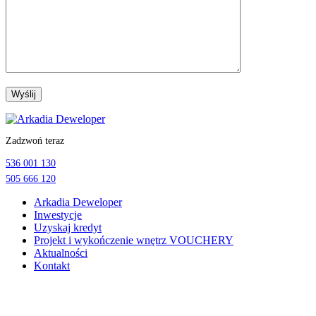
Przejdź
do
Zadzwoń teraz
treści
536 001 130
505 666 120
Arkadia Deweloper
Inwestycje
Uzyskaj kredyt
Projekt i wykończenie wnętrz VOUCHERY
Aktualności
Kontakt