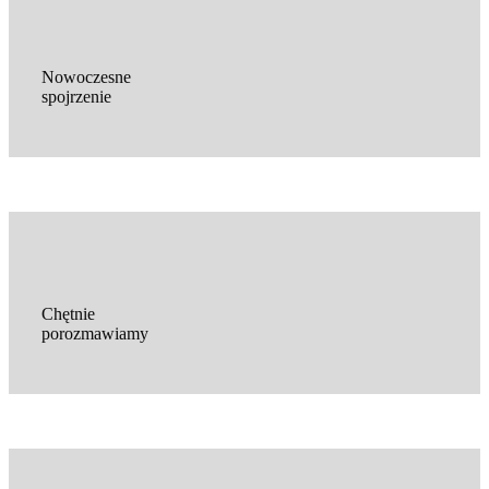
Nowoczesne
spojrzenie
Chętnie
porozmawiamy