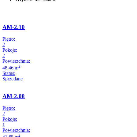
AM-2.10
Piętro:
2
Pokoje:
2
Powierzchnia:
2
48.46 m
Status:
Sprzedane
AM-2.08
Piętro:
2
Pokoje:
1
Powierzchnia:
2
41.68 m