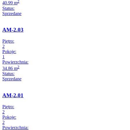
2
40.99 m
Status:
Sprzedane
AM-2.03
Piętro:
2
Pokoje:
1
Powierzchnia:
2
34.86 m
Status:
Sprzedane
AM-2.01
Piętro:
2
Pokoje:
2
Powierzchnia: