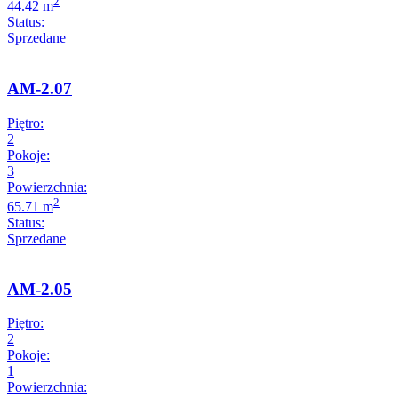
2
44.42 m
Status:
Sprzedane
AM-2.07
Piętro:
2
Pokoje:
3
Powierzchnia:
2
65.71 m
Status:
Sprzedane
AM-2.05
Piętro:
2
Pokoje:
1
Powierzchnia: