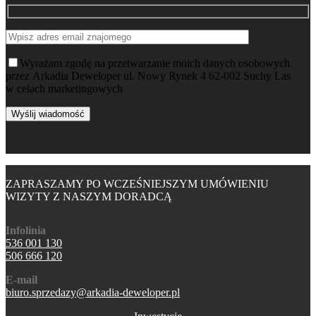
Wyrażam zgodę na przetwarzanie moich danych osobowych
przez Arkadia Deweloper ul. Nowy Rynek 4 62-002 Suchy Las
w celach marketingowych
ZAPRASZAMY PO WCZEŚNIEJSZYM UMÓWIENIU
WIZYTY Z NASZYM DORADCĄ
Infolinia
536 001 130
506 666 120
E-mail
biuro.sprzedazy@arkadia-deweloper.pl