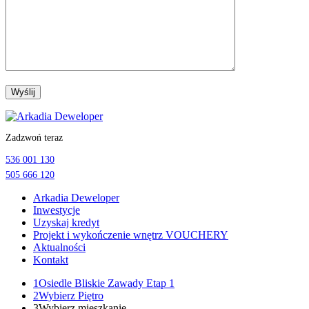
Przejdź
do
Zadzwoń teraz
treści
536 001 130
505 666 120
Arkadia Deweloper
Inwestycje
Uzyskaj kredyt
Projekt i wykończenie wnętrz VOUCHERY
Aktualności
Kontakt
1
Osiedle Bliskie Zawady Etap 1
2
Wybierz Piętro
3
Wybierz mieszkanie