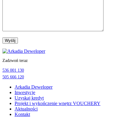
Przejdź
do
Zadzwoń teraz
treści
536 001 130
505 666 120
Arkadia Deweloper
Inwestycje
Uzyskaj kredyt
Projekt i wykończenie wnętrz VOUCHERY
Aktualności
Kontakt