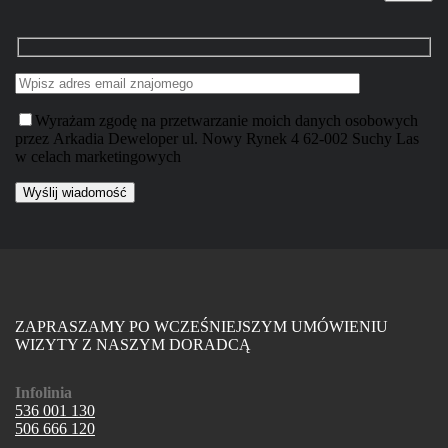
Wyrażam zgodę na przetwarzanie moich danych osobowych
przez Arkadia Deweloper ul. Nowy Rynek 4 62-002 Suchy Las
w celach marketingowych
ZAPRASZAMY PO WCZEŚNIEJSZYM UMÓWIENIU
WIZYTY Z NASZYM DORADCĄ
Infolinia
536 001 130
506 666 120