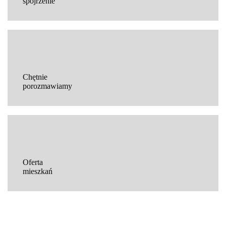
spojrzenie
Chętnie
porozmawiamy
Oferta
mieszkań