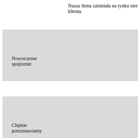
Nasza firma zaistniała na rynku n
klienta.
Nowoczesne
spojrzenie
Chętnie
porozmawiamy