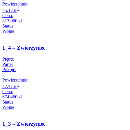
Powierzchnia:
2
45.17 m
Cena:
813 060 zł
Status:
Wolne
1_4 – Zwierzyniec
Piętro:
Parter
Pokoje:
2
Powierzchnia:
2
37.47 m
Cena:
674 460 zł
Status:
Wolne
1_3 – Zwierzyniec