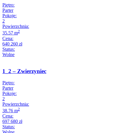
Piętro:
Parter
Pokoje:
2
Powierzchnia:
2
35.57 m
Cena:
640 260 zł
Status:
Wolne
1_2 – Zwierzyniec
Piętro:
Parter
Pokoje:
2
Powierzchnia:
2
38.76 m
Cena:
697 680 zł
Status:
Wolne