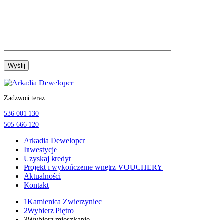
Przejdź
do
Zadzwoń teraz
treści
536 001 130
505 666 120
Arkadia Deweloper
Inwestycje
Uzyskaj kredyt
Projekt i wykończenie wnętrz VOUCHERY
Aktualności
Kontakt
1
Kamienica Zwierzyniec
2
Wybierz Piętro
3
Wybierz mieszkanie