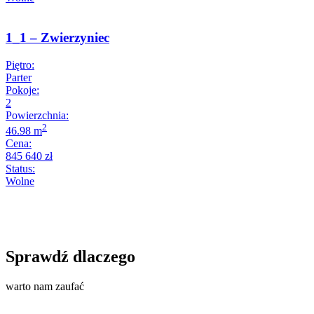
1_1 – Zwierzyniec
Piętro:
Parter
Pokoje:
2
Powierzchnia:
2
46.98 m
Cena:
845 640 zł
Status:
Wolne
Sprawdź dlaczego
warto nam zaufać