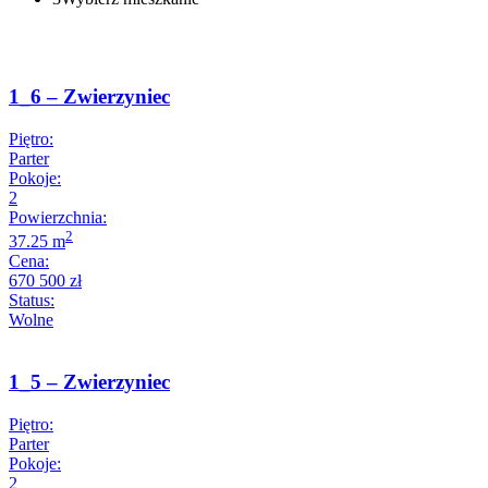
1_6 – Zwierzyniec
Piętro:
Parter
Pokoje:
2
Powierzchnia:
2
37.25 m
Cena:
670 500 zł
Status:
Wolne
1_5 – Zwierzyniec
Piętro:
Parter
Pokoje:
2