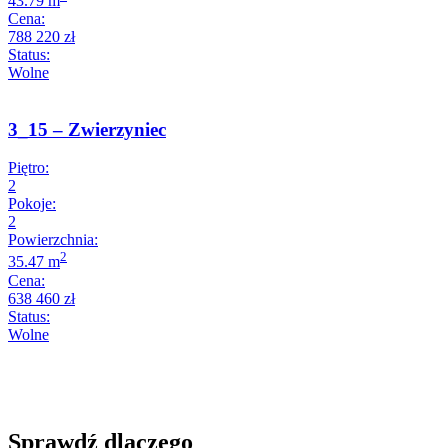
43.79 m
Cena:
788 220 zł
Status:
Wolne
3_15 – Zwierzyniec
Piętro:
2
Pokoje:
2
Powierzchnia:
2
35.47 m
Cena:
638 460 zł
Status:
Wolne
Sprawdź dlaczego