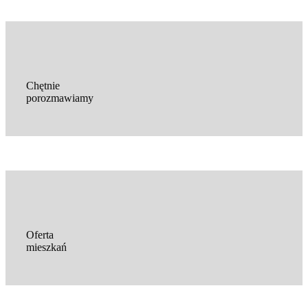
Chętnie
porozmawiamy
Oferta
mieszkań