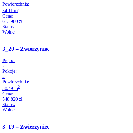
Powierzchnia:
2
34.11 m
Cena:
613 980 zł
Status:
Wolne
3_20 – Zwierzyniec
Piętro:
2
Pokoje:
2
Powierzchnia:
2
30.49 m
Cena:
548 820 zł
Status:
Wolne
3_19 – Zwierzyniec