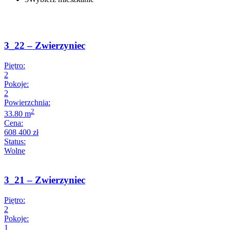
3_22 – Zwierzyniec
Piętro:
2
Pokoje:
2
Powierzchnia:
2
33.80 m
Cena:
608 400 zł
Status:
Wolne
3_21 – Zwierzyniec
Piętro:
2
Pokoje:
1