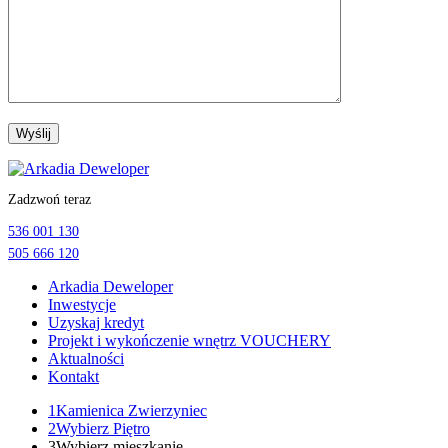
Przejdź
do
Zadzwoń teraz
treści
536 001 130
505 666 120
Arkadia Deweloper
Inwestycje
Uzyskaj kredyt
Projekt i wykończenie wnętrz VOUCHERY
Aktualności
Kontakt
1
Kamienica Zwierzyniec
2
Wybierz Piętro
3
Wybierz mieszkanie