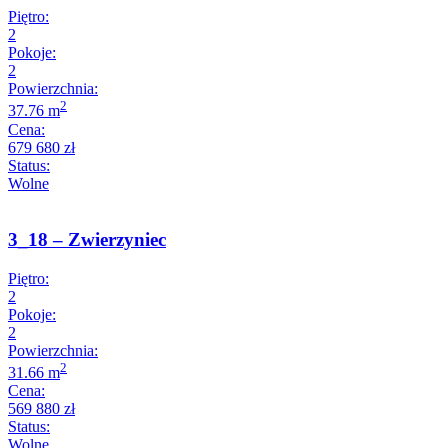
Piętro:
2
Pokoje:
2
Powierzchnia:
2
37.76 m
Cena:
679 680 zł
Status:
Wolne
3_18 – Zwierzyniec
Piętro:
2
Pokoje:
2
Powierzchnia:
2
31.66 m
Cena:
569 880 zł
Status:
Wolne