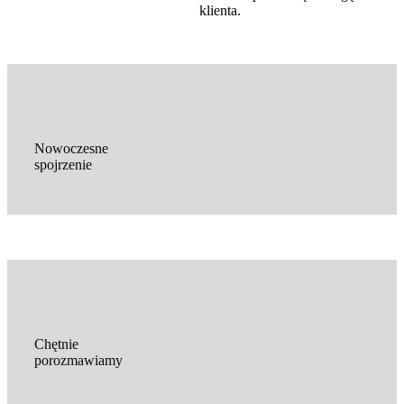
klienta.
Nowoczesne
spojrzenie
Chętnie
porozmawiamy