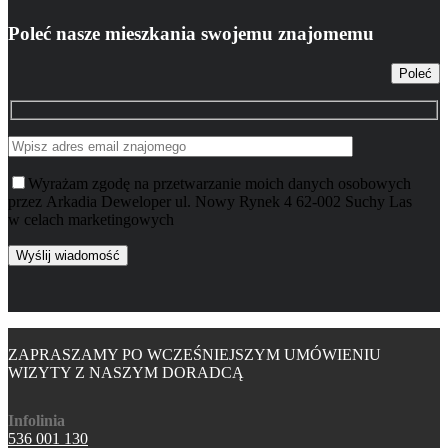
Poleć nasze mieszkania swojemu znajomemu
Poleć
Wyrażam zgodę na przetwarzanie moich danych osobowych
przez Arkadia Deweloper ul. Nowy Rynek 4 62-002 Suchy Las
w celach marketingowych
ZAPRASZAMY PO WCZEŚNIEJSZYM UMÓWIENIU
WIZYTY Z NASZYM DORADCĄ
Infolinia
536 001 130