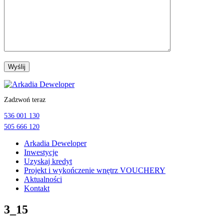
Przejdź
do
Zadzwoń teraz
treści
536 001 130
505 666 120
Arkadia Deweloper
Inwestycje
Uzyskaj kredyt
Projekt i wykończenie wnętrz VOUCHERY
Aktualności
Kontakt
3_15