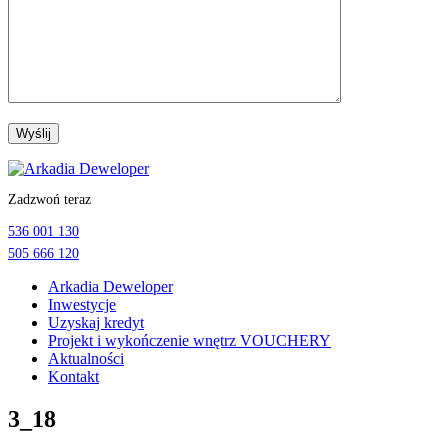
Przejdź
do
Zadzwoń teraz
treści
536 001 130
505 666 120
Arkadia Deweloper
Inwestycje
Uzyskaj kredyt
Projekt i wykończenie wnętrz VOUCHERY
Aktualności
Kontakt
3_18