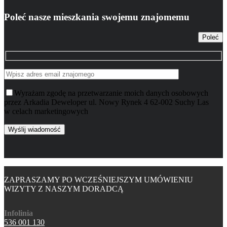
Poleć nasze mieszkania swojemu znajomemu
Poleć
Wyrażam zgodę na przetwarzanie moich danych osobowych
przez Arkadia Deweloper ul. Nowy Rynek 4 62-002 Suchy Las
w celach marketingowych
ZAPRASZAMY PO WCZEŚNIEJSZYM UMÓWIENIU
WIZYTY Z NASZYM DORADCĄ
Infolinia
536 001 130