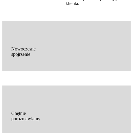
klienta.
Nowoczesne
spojrzenie
Chętnie
porozmawiamy