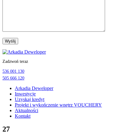
Przejdź
do
Zadzwoń teraz
treści
536 001 130
505 666 120
Arkadia Deweloper
Inwestycje
Uzyskaj kredyt
Projekt i wykończenie wnętrz VOUCHERY
Aktualności
Kontakt
27