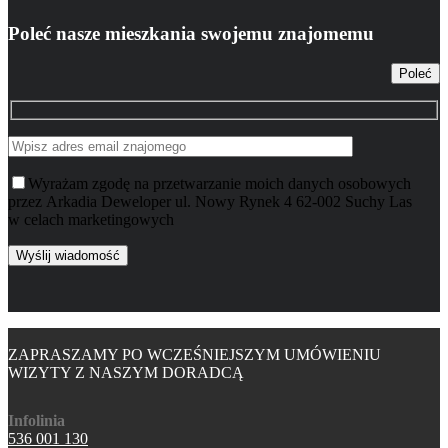
Poleć nasze mieszkania swojemu znajomemu
Poleć
Wyrażam zgodę na przetwarzanie moich danych osobowych
przez Arkadia Deweloper ul. Nowy Rynek 4 62-002 Suchy Las
w celach marketingowych
ZAPRASZAMY PO WCZEŚNIEJSZYM UMÓWIENIU
WIZYTY Z NASZYM DORADCĄ
Infolinia
536 001 130