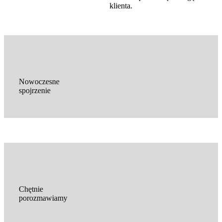
klienta.
Nowoczesne
spojrzenie
Chętnie
porozmawiamy