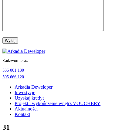
Przejdź
do
Zadzwoń teraz
treści
536 001 130
505 666 120
Arkadia Deweloper
Inwestycje
Uzyskaj kredyt
Projekt i wykończenie wnętrz VOUCHERY
Aktualności
Kontakt
31