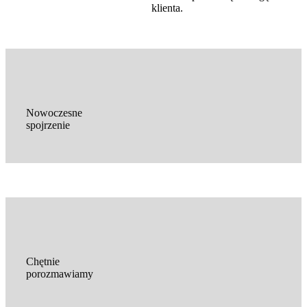
klienta.
Nowoczesne
spojrzenie
Chętnie
porozmawiamy