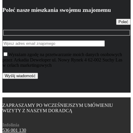
Poleć nasze mieszkania swojemu znajomemu
Poleć
Wyrażam zgodę na przetwarzanie moich danych osobowych
przez Arkadia Deweloper ul. Nowy Rynek 4 62-002 Suchy Las
w celach marketingowych
ZAPRASZAMY PO WCZEŚNIEJSZYM UMÓWIENIU
WIZYTY Z NASZYM DORADCĄ
Infolinia
536 001 130