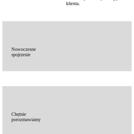
klienta.
Nowoczesne
spojrzenie
Chętnie
porozmawiamy