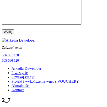
Przejdź
do
Zadzwoń teraz
treści
536 001 130
505 666 120
Arkadia Deweloper
Inwestycje
Uzyskaj kredyt
Projekt i wykończenie wnętrz VOUCHERY
Aktualności
Kontakt
2_7