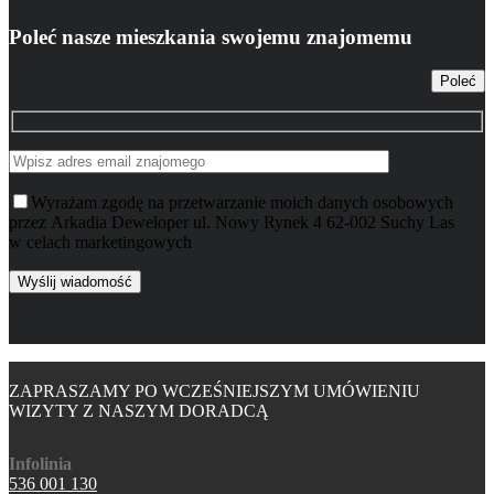
Poleć nasze mieszkania swojemu znajomemu
Poleć
Wyrażam zgodę na przetwarzanie moich danych osobowych
przez Arkadia Deweloper ul. Nowy Rynek 4 62-002 Suchy Las
w celach marketingowych
ZAPRASZAMY PO WCZEŚNIEJSZYM UMÓWIENIU
WIZYTY Z NASZYM DORADCĄ
Infolinia
536 001 130