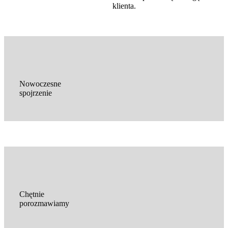
klienta.
Nowoczesne
spojrzenie
Chętnie
porozmawiamy