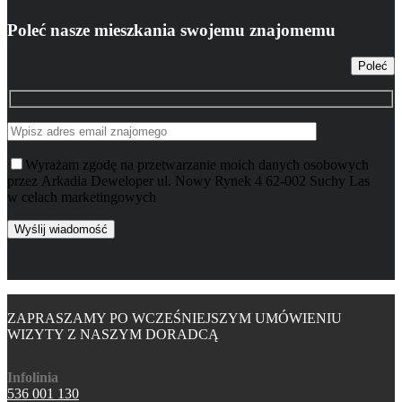
Poleć nasze mieszkania swojemu znajomemu
Poleć
Wyrażam zgodę na przetwarzanie moich danych osobowych
przez Arkadia Deweloper ul. Nowy Rynek 4 62-002 Suchy Las
w celach marketingowych
ZAPRASZAMY PO WCZEŚNIEJSZYM UMÓWIENIU
WIZYTY Z NASZYM DORADCĄ
Infolinia
536 001 130