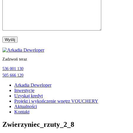
Przejdź
do
Zadzwoń teraz
treści
536 001 130
505 666 120
Arkadia Deweloper
Inwestycje
Uzyskaj kredyt
Projekt i wykończenie wnętrz VOUCHERY
Aktualności
Kontakt
Zwierzyniec_rzuty_2_8