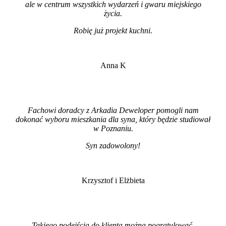
ale w centrum wszystkich wydarzeń i gwaru miejskiego
życia.
Robię już projekt kuchni
.
Anna K
Fachowi doradcy z Arkadia Deweloper pomogli nam
dokonać wyboru mieszkania dla syna, który będzie studiował
w Poznaniu.
Syn zadowolony!
Krzysztof i Elżbieta
Takiego podejścia do klienta można pogratulować.