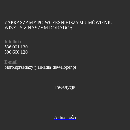
ZAPRASZAMY PO WCZEŚNIEJSZYM UMÓWIENIU
WIZYTY Z NASZYM DORADCĄ
Infolinia
536 001 130
506 666 120
E-mail
biuro.sprzedazy@arkadia-deweloper.pl
Inwestycje
Aktualności