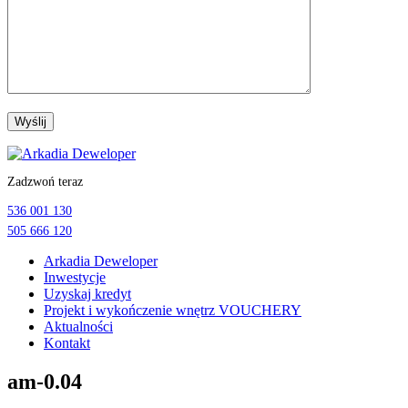
Przejdź
do
Zadzwoń teraz
treści
536 001 130
505 666 120
Arkadia Deweloper
Inwestycje
Uzyskaj kredyt
Projekt i wykończenie wnętrz VOUCHERY
Aktualności
Kontakt
am-0.04