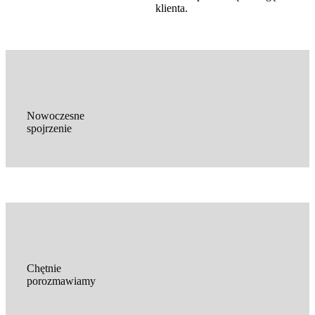
klienta.
Nowoczesne
spojrzenie
Chętnie
porozmawiamy