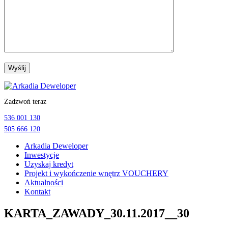
Przejdź
do
Zadzwoń teraz
treści
536 001 130
505 666 120
Arkadia Deweloper
Inwestycje
Uzyskaj kredyt
Projekt i wykończenie wnętrz VOUCHERY
Aktualności
Kontakt
KARTA_ZAWADY_30.11.2017__30