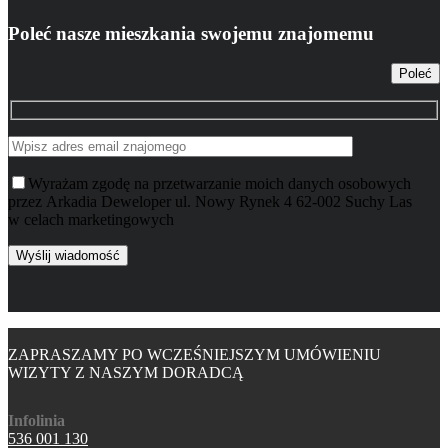
Poleć nasze mieszkania swojemu znajomemu
Poleć
Wyrażam zgodę na przetwarzanie moich danych osobowych
przez Arkadia Deweloper ul. Nowy Rynek 4 62-002 Suchy Las
w celach marketingowych
ZAPRASZAMY PO WCZEŚNIEJSZYM UMÓWIENIU
WIZYTY Z NASZYM DORADCĄ
Infolinia
536 001 130