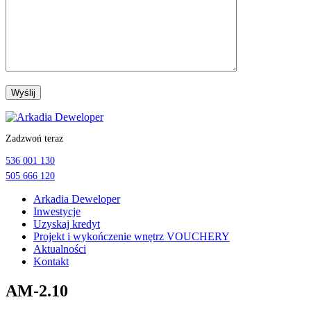
Przejdź
do
Zadzwoń teraz
treści
536 001 130
505 666 120
Arkadia Deweloper
Inwestycje
Uzyskaj kredyt
Projekt i wykończenie wnętrz VOUCHERY
Aktualności
Kontakt
AM-2.10