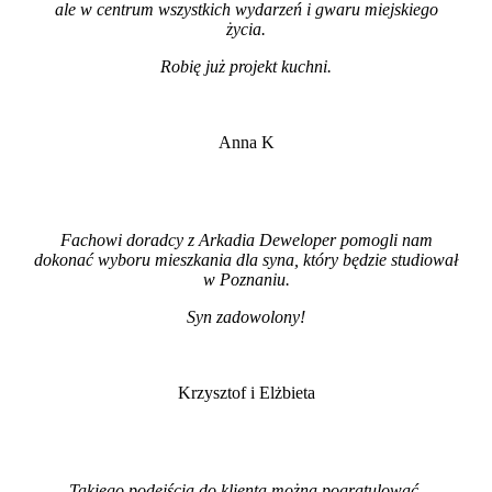
ale w centrum wszystkich wydarzeń i gwaru miejskiego
życia.
Robię już projekt kuchni
.
Anna K
Fachowi doradcy z Arkadia Deweloper pomogli nam
dokonać wyboru mieszkania dla syna, który będzie studiował
w Poznaniu.
Syn zadowolony!
Krzysztof i Elżbieta
Takiego podejścia do klienta można pogratulować.