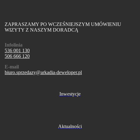
ZAPRASZAMY PO WCZEŚNIEJSZYM UMÓWIENIU
WIZYTY Z NASZYM DORADCĄ
Infolinia
536 001 130
506 666 120
E-mail
biuro.sprzedazy@arkadia-deweloper.pl
Inwestycje
Aktualności