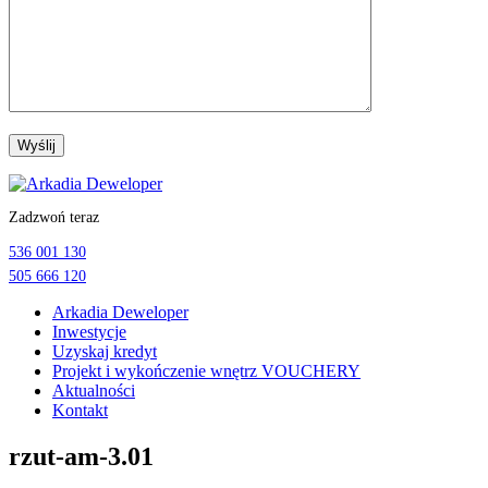
Przejdź
do
Zadzwoń teraz
treści
536 001 130
505 666 120
Arkadia Deweloper
Inwestycje
Uzyskaj kredyt
Projekt i wykończenie wnętrz VOUCHERY
Aktualności
Kontakt
rzut-am-3.01