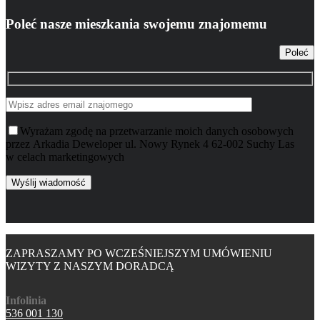
Poleć nasze mieszkania swojemu znajomemu
Poleć
Wyrażam zgodę na przetwarzanie moich danych osobowych
przez Arkadia Deweloper ul. Nowy Rynek 4 62-002 Suchy Las
w celach marketingowych
ZAPRASZAMY PO WCZEŚNIEJSZYM UMÓWIENIU
WIZYTY Z NASZYM DORADCĄ
Infolinia
536 001 130