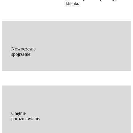
klienta.
Nowoczesne
spojrzenie
Chętnie
porozmawiamy