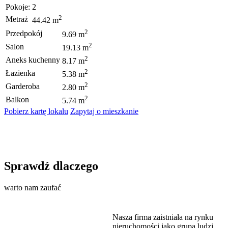
Pokoje:
2
2
Metraż
44.42 m
2
Przedpokój
9.69 m
2
Salon
19.13 m
2
Aneks kuchenny
8.17 m
2
Łazienka
5.38 m
2
Garderoba
2.80 m
2
Balkon
5.74 m
Pobierz kartę lokalu
Zapytaj o mieszkanie
Sprawdź dlaczego
warto nam zaufać
Nasza firma zaistniała na rynku
nieruchomości jako grupa ludzi