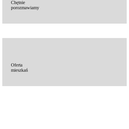
Chętnie
porozmawiamy
Oferta
mieszkań