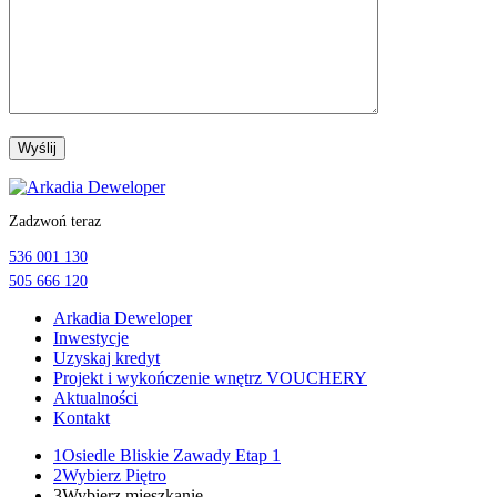
Przejdź
do
Zadzwoń teraz
treści
536 001 130
505 666 120
Arkadia Deweloper
Inwestycje
Uzyskaj kredyt
Projekt i wykończenie wnętrz VOUCHERY
Aktualności
Kontakt
1
Osiedle Bliskie Zawady Etap 1
2
Wybierz Piętro
3
Wybierz mieszkanie