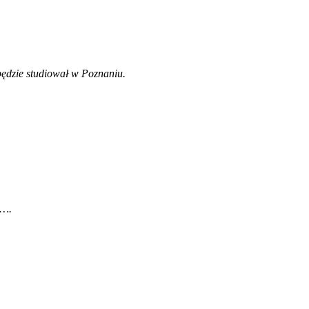
ędzie studiował w Poznaniu.
e…
.