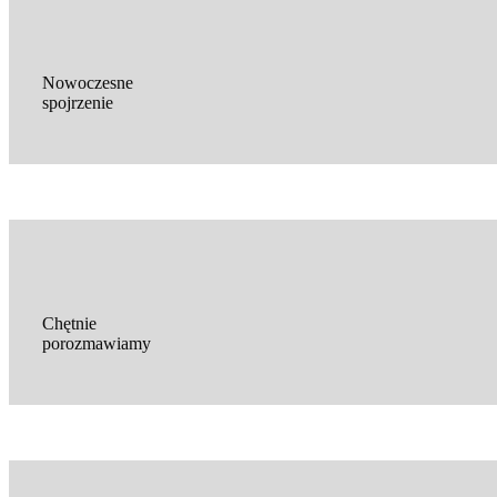
Nowoczesne
spojrzenie
Chętnie
porozmawiamy