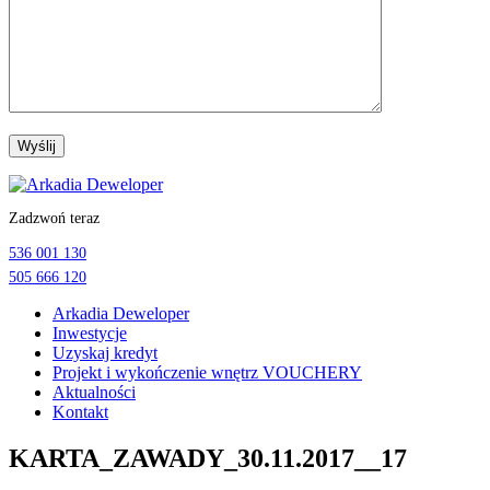
Przejdź
do
Zadzwoń teraz
treści
536 001 130
505 666 120
Arkadia Deweloper
Inwestycje
Uzyskaj kredyt
Projekt i wykończenie wnętrz VOUCHERY
Aktualności
Kontakt
KARTA_ZAWADY_30.11.2017__17