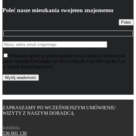
Poleć nasze mieszkania swojemu znajomemu
Poleć
Wyrażam zgodę na przetwarzanie moich danych osobowych
przez Arkadia Deweloper ul. Nowy Rynek 4 62-002 Suchy Las
w celach marketingowych
ZAPRASZAMY PO WCZEŚNIEJSZYM UMÓWIENIU
WIZYTY Z NASZYM DORADCĄ
Infolinia
536 001 130