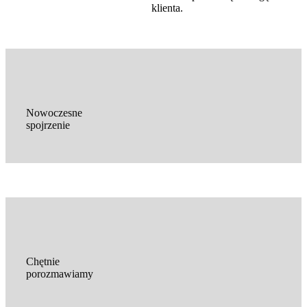
klienta.
Nowoczesne
spojrzenie
Chętnie
porozmawiamy