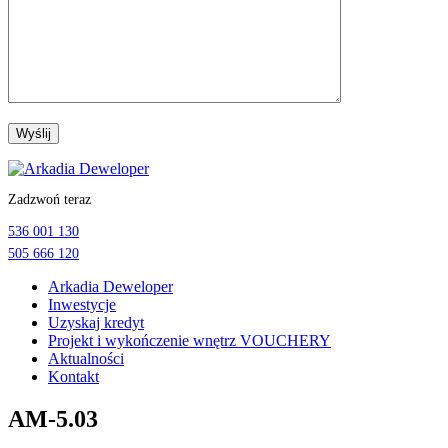
Przejdź
do
Zadzwoń teraz
treści
536 001 130
505 666 120
Arkadia Deweloper
Inwestycje
Uzyskaj kredyt
Projekt i wykończenie wnętrz VOUCHERY
Aktualności
Kontakt
AM-5.03