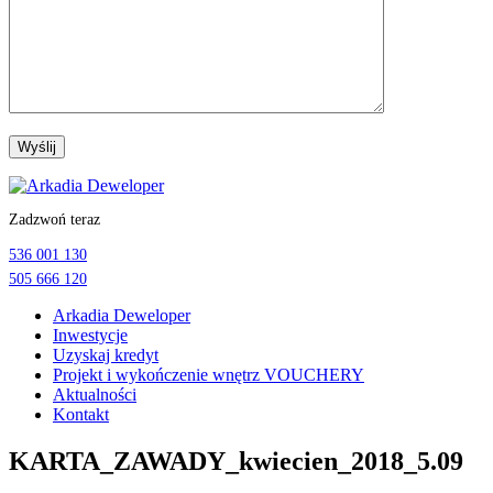
Przejdź
do
Zadzwoń teraz
treści
536 001 130
505 666 120
Arkadia Deweloper
Inwestycje
Uzyskaj kredyt
Projekt i wykończenie wnętrz VOUCHERY
Aktualności
Kontakt
KARTA_ZAWADY_kwiecien_2018_5.09