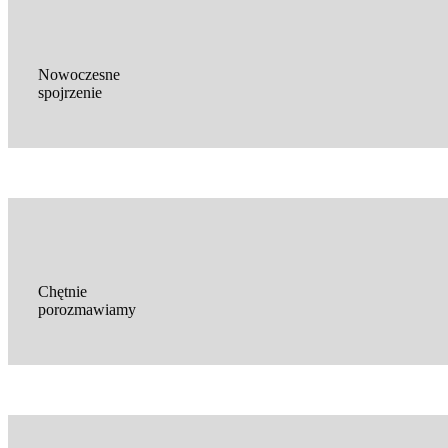
Nowoczesne
spojrzenie
Chętnie
porozmawiamy