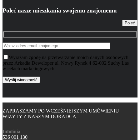
Poleć nasze mieszkania swojemu znajomemu
Poleć
Wyrażam zgodę na przetwarzanie moich danych osobowych
przez Arkadia Deweloper ul. Nowy Rynek 4 62-002 Suchy Las
w celach marketingowych
ZAPRASZAMY PO WCZEŚNIEJSZYM UMÓWIENIU
WIZYTY Z NASZYM DORADCĄ
Infolinia
536 001 130