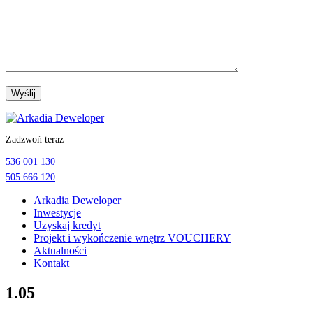
Przejdź
do
Zadzwoń teraz
treści
536 001 130
505 666 120
Arkadia Deweloper
Inwestycje
Uzyskaj kredyt
Projekt i wykończenie wnętrz VOUCHERY
Aktualności
Kontakt
1.05