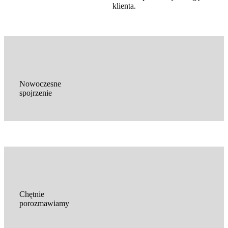
klienta.
Nowoczesne
spojrzenie
Chętnie
porozmawiamy