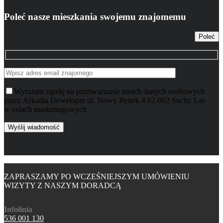
Poleć nasze mieszkania swojemu znajomemu
Poleć
Wyrażam zgodę na przetwarzanie moich danych osobowych
przez Arkadia Deweloper ul. Nowy Rynek 4 62-002 Suchy Las
w celach marketingowych
ZAPRASZAMY PO WCZEŚNIEJSZYM UMÓWIENIU
WIZYTY Z NASZYM DORADCĄ
Infolinia
536 001 130