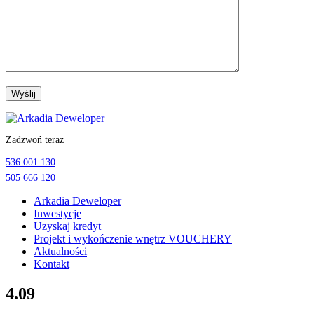
Przejdź
do
Zadzwoń teraz
treści
536 001 130
505 666 120
Arkadia Deweloper
Inwestycje
Uzyskaj kredyt
Projekt i wykończenie wnętrz VOUCHERY
Aktualności
Kontakt
4.09