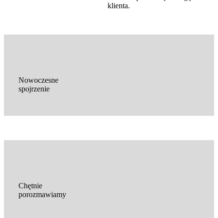
klienta.
Nowoczesne
spojrzenie
Chętnie
porozmawiamy