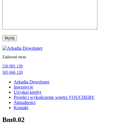
Przejdź
do
Zadzwoń teraz
treści
536 001 130
505 666 120
Arkadia Deweloper
Inwestycje
Uzyskaj kredyt
Projekt i wykończenie wnętrz VOUCHERY
Aktualności
Kontakt
Bm0.02