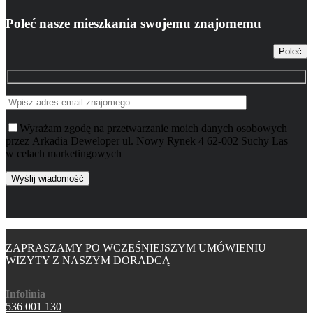
Poleć nasze mieszkania swojemu znajomemu
Poleć
Wyrażam zgodę na przetwarzanie moich danych osobowych
przez Arkadia Deweloper ul. Nowy Rynek 4 62-002 Suchy Las
w celach marketingowych
ZAPRASZAMY PO WCZEŚNIEJSZYM UMÓWIENIU
WIZYTY Z NASZYM DORADCĄ
Infolinia
536 001 130