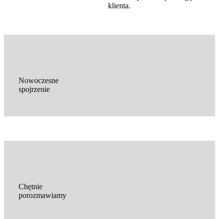
klienta.
Nowoczesne
spojrzenie
Chętnie
porozmawiamy