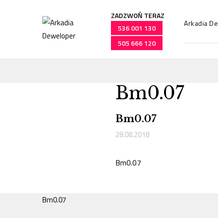
ZADZWOŃ TERAZ
Arkadia D
536 001 130
505 666 120
Bm0.07
Przejdź
do
treści
Bm0.07
28.08.2018
Bm0.07
Bm0.07