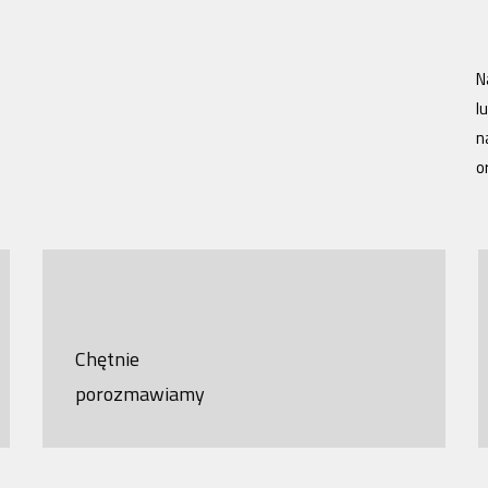
N
l
n
o
Chętnie
porozmawiamy