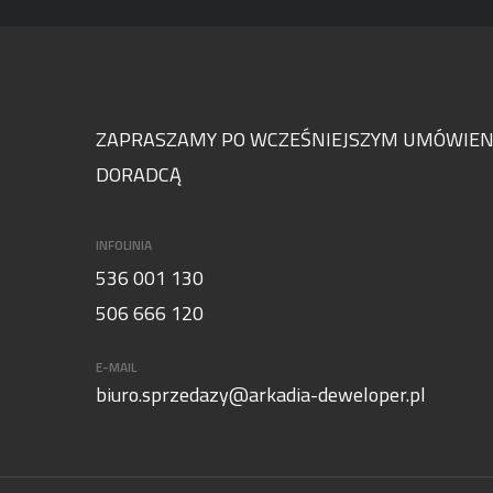
ZAPRASZAMY PO WCZEŚNIEJSZYM UMÓWIENI
DORADCĄ
INFOLINIA
536 001 130
506 666 120
E-MAIL
biuro.sprzedazy@arkadia-deweloper.pl