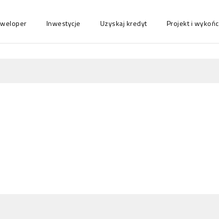
eweloper
Inwestycje
Uzyskaj kredyt
Projekt i wyko