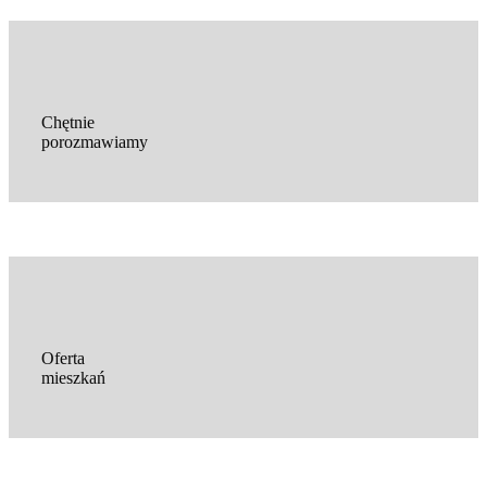
Chętnie
porozmawiamy
Oferta
mieszkań