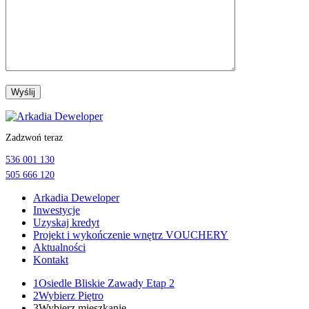
Przejdź
do
Zadzwoń teraz
treści
536 001 130
505 666 120
Arkadia Deweloper
Inwestycje
Uzyskaj kredyt
Projekt i wykończenie wnętrz VOUCHERY
Aktualności
Kontakt
1
Osiedle Bliskie Zawady Etap 2
2
Wybierz Piętro
3
Wybierz mieszkanie