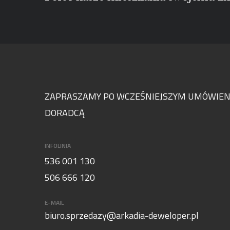
ZAPRASZAMY PO WCZEŚNIEJSZYM UMÓWIENI
DORADCĄ
INFOLINIA
536 001 130
506 666 120
E-MAIL
biuro.sprzedazy@arkadia-deweloper.pl