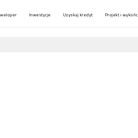
eweloper
Inwestycje
Uzyskaj kredyt
Projekt i wyko