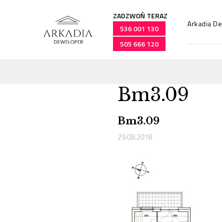
ZADZWOŃ TERAZ
Arkadia D
536 001 130
505 666 120
Bm3.09
Przejdź
do
treści
Bm3.09
29.08.2018