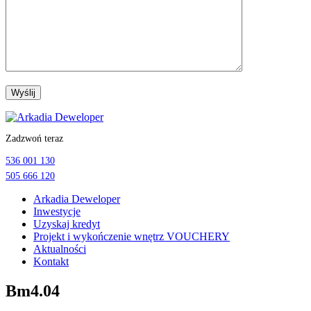
Przejdź
do
Zadzwoń teraz
treści
536 001 130
505 666 120
Arkadia Deweloper
Inwestycje
Uzyskaj kredyt
Projekt i wykończenie wnętrz VOUCHERY
Aktualności
Kontakt
Bm4.04