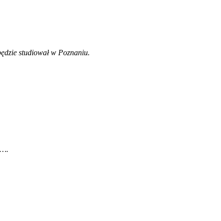
ędzie studiował w Poznaniu.
e…
.