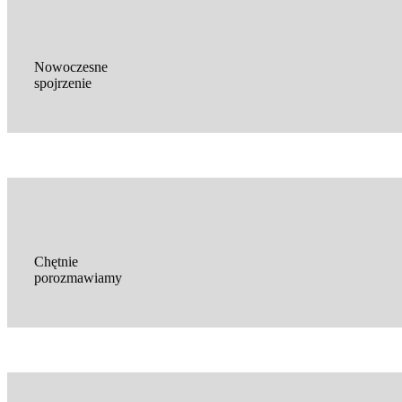
Nowoczesne
spojrzenie
Chętnie
porozmawiamy