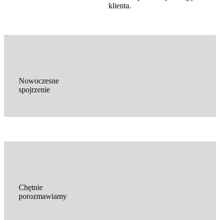
klienta.
Nowoczesne
spojrzenie
Chętnie
porozmawiamy