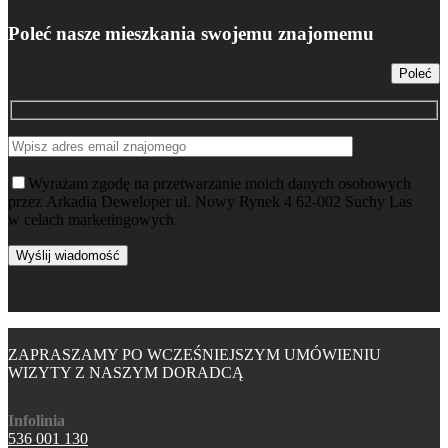
Poleć nasze mieszkania swojemu znajomemu
Poleć
Wyrażam zgodę na przetwarzanie moich danych osobowych
przez Arkadia Deweloper ul. Nowy Rynek 4 62-002 Suchy Las
w celach marketingowych
ZAPRASZAMY PO WCZEŚNIEJSZYM UMÓWIENIU
WIZYTY Z NASZYM DORADCĄ
Infolinia
536 001 130