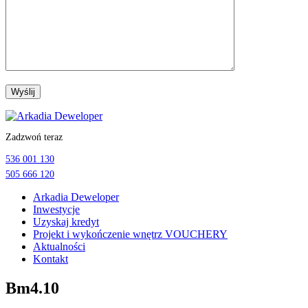
Przejdź
do
Zadzwoń teraz
treści
536 001 130
505 666 120
Arkadia Deweloper
Inwestycje
Uzyskaj kredyt
Projekt i wykończenie wnętrz VOUCHERY
Aktualności
Kontakt
Bm4.10