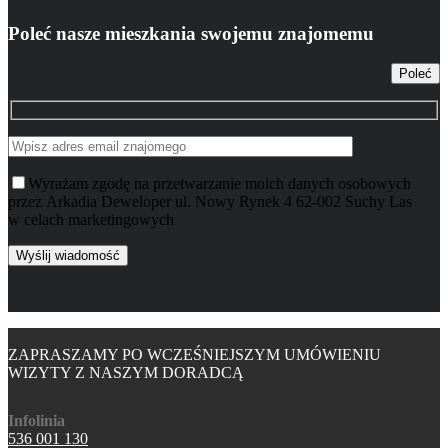
Poleć nasze mieszkania swojemu znajomemu
Poleć
Wyrażam zgodę na przetwarzanie moich danych osobowych
przez Arkadia Deweloper ul. Nowy Rynek 4 62-002 Suchy Las
w celach marketingowych
ZAPRASZAMY PO WCZEŚNIEJSZYM UMÓWIENIU
WIZYTY Z NASZYM DORADCĄ
Infolinia
536 001 130