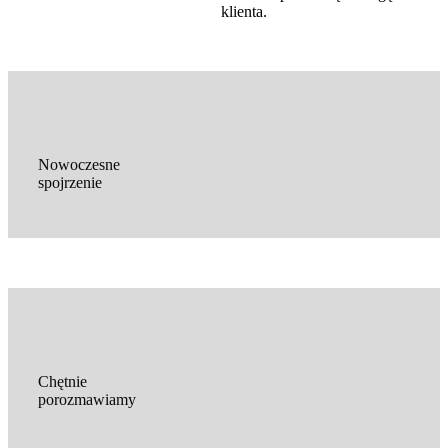
klienta.
Nowoczesne
spojrzenie
Chętnie
porozmawiamy