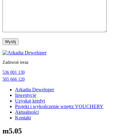
Przejdź
do
Zadzwoń teraz
treści
536 001 130
505 666 120
Arkadia Deweloper
Inwestycje
Uzyskaj kredyt
Projekt i wykończenie wnętrz VOUCHERY
Aktualności
Kontakt
m5.05