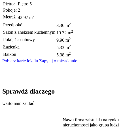
Piętro:
Piętro 5
Pokoje:
2
2
Metraż
42.97 m
2
Przedpokój
8.36 m
2
Salon z aneksem kuchennym
19.32 m
2
Pokój 1-osobowy
9.96 m
2
Łazienka
5.33 m
2
Balkon
5.98 m
Pobierz kartę lokalu
Zapytaj o mieszkanie
Sprawdź dlaczego
warto nam zaufać
Nasza firma zaistniała na rynku
nieruchomości jako grupa ludzi