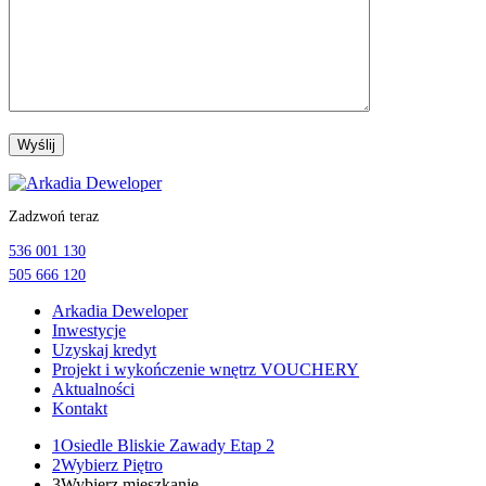
Przejdź
do
Zadzwoń teraz
treści
536 001 130
505 666 120
Arkadia Deweloper
Inwestycje
Uzyskaj kredyt
Projekt i wykończenie wnętrz VOUCHERY
Aktualności
Kontakt
1
Osiedle Bliskie Zawady Etap 2
2
Wybierz Piętro
3
Wybierz mieszkanie