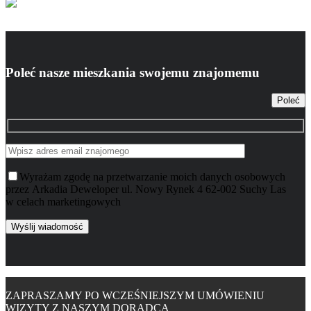
Poleć nasze mieszkania swojemu znajomemu
Poleć
Wyrażam zgodę na przetwarzanie moich danych osobowych
przez Arkadia Deweloper ul. Nowy Rynek 4 62-002 Suchy Las
w celach marketingowych
ZAPRASZAMY PO WCZEŚNIEJSZYM UMÓWIENIU
WIZYTY Z NASZYM DORADCĄ