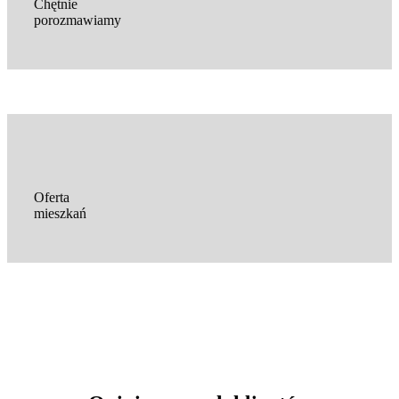
Chętnie
porozmawiamy
Oferta
mieszkań