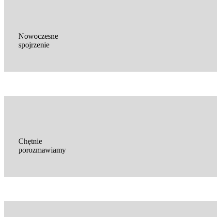
Nowoczesne
spojrzenie
Chętnie
porozmawiamy