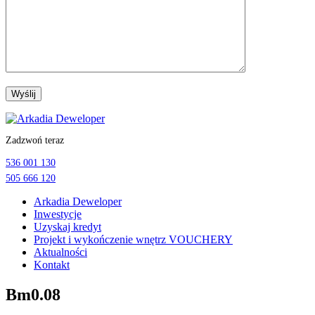
Przejdź
do
Zadzwoń teraz
treści
536 001 130
505 666 120
Arkadia Deweloper
Inwestycje
Uzyskaj kredyt
Projekt i wykończenie wnętrz VOUCHERY
Aktualności
Kontakt
Bm0.08