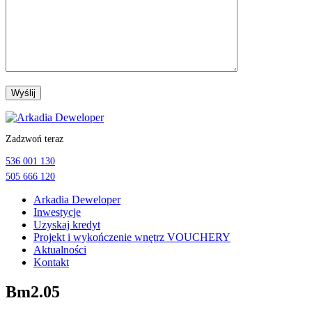
Przejdź
do
Zadzwoń teraz
treści
536 001 130
505 666 120
Arkadia Deweloper
Inwestycje
Uzyskaj kredyt
Projekt i wykończenie wnętrz VOUCHERY
Aktualności
Kontakt
Bm2.05