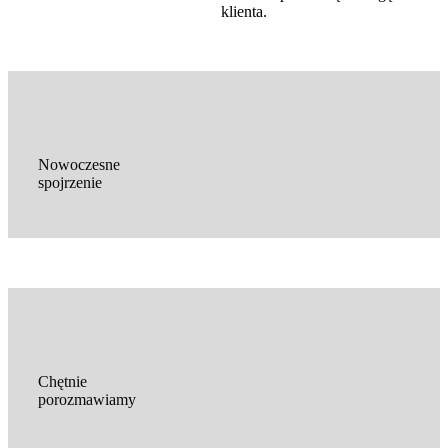
klienta.
Nowoczesne
spojrzenie
Chętnie
porozmawiamy