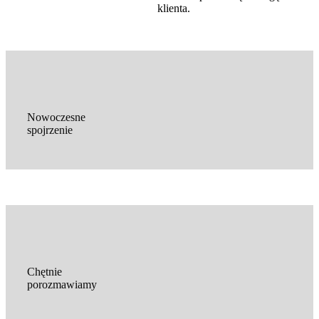
klienta.
Nowoczesne
spojrzenie
Chętnie
porozmawiamy