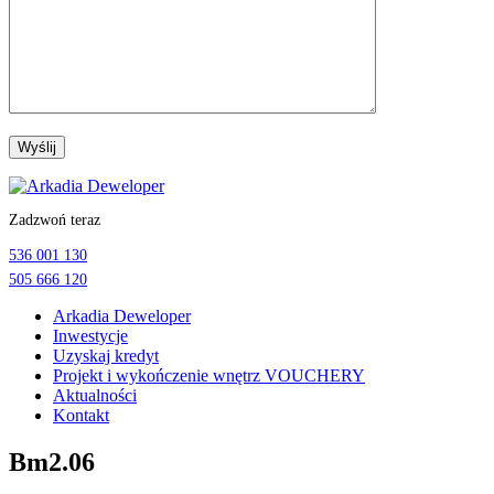
Przejdź
do
Zadzwoń teraz
treści
536 001 130
505 666 120
Arkadia Deweloper
Inwestycje
Uzyskaj kredyt
Projekt i wykończenie wnętrz VOUCHERY
Aktualności
Kontakt
Bm2.06