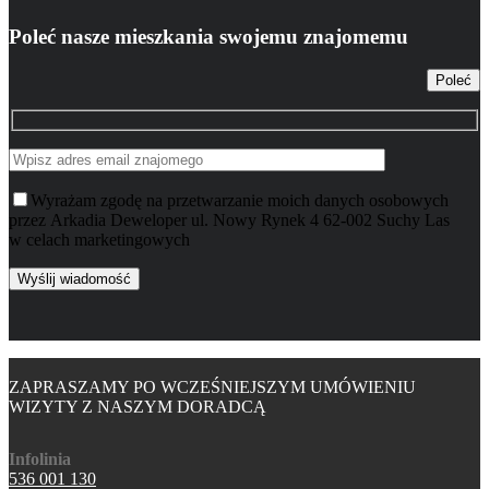
Poleć nasze mieszkania swojemu znajomemu
Poleć
Wyrażam zgodę na przetwarzanie moich danych osobowych
przez Arkadia Deweloper ul. Nowy Rynek 4 62-002 Suchy Las
w celach marketingowych
ZAPRASZAMY PO WCZEŚNIEJSZYM UMÓWIENIU
WIZYTY Z NASZYM DORADCĄ
Infolinia
536 001 130