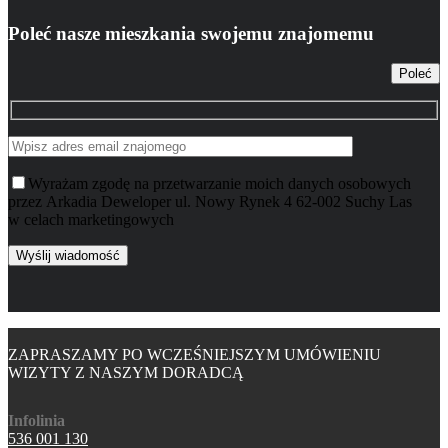
Poleć nasze mieszkania swojemu znajomemu
Poleć
Wyrażam zgodę na przetwarzanie moich danych osobowych
przez Arkadia Deweloper ul. Nowy Rynek 4 62-002 Suchy Las
w celach marketingowych
ZAPRASZAMY PO WCZEŚNIEJSZYM UMÓWIENIU
WIZYTY Z NASZYM DORADCĄ
Infolinia
536 001 130