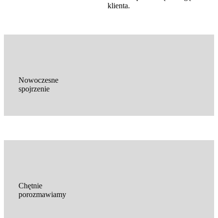
klienta.
Nowoczesne
spojrzenie
Chętnie
porozmawiamy