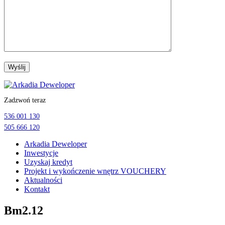
Przejdź
do
Zadzwoń teraz
treści
536 001 130
505 666 120
Arkadia Deweloper
Inwestycje
Uzyskaj kredyt
Projekt i wykończenie wnętrz VOUCHERY
Aktualności
Kontakt
Bm2.12