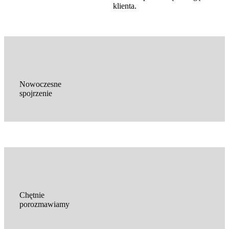
klienta.
Nowoczesne
spojrzenie
Chętnie
porozmawiamy