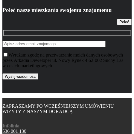
Poleć nasze mieszkania swojemu znajomemu
Poleć
Wyrażam zgodę na przetwarzanie moich danych osobowych
przez Arkadia Deweloper ul. Nowy Rynek 4 62-002 Suchy Las
w celach marketingowych
ZAPRASZAMY PO WCZEŚNIEJSZYM UMÓWIENIU
WIZYTY Z NASZYM DORADCĄ
Infolinia
536 001 130