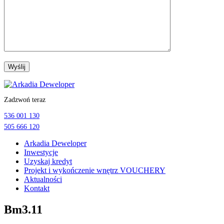
Przejdź
do
Zadzwoń teraz
treści
536 001 130
505 666 120
Arkadia Deweloper
Inwestycje
Uzyskaj kredyt
Projekt i wykończenie wnętrz VOUCHERY
Aktualności
Kontakt
Bm3.11