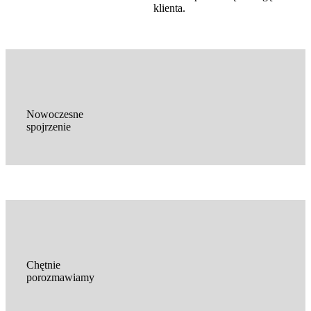
klienta.
Nowoczesne
spojrzenie
Chętnie
porozmawiamy