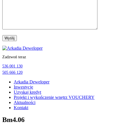
Przejdź
do
Zadzwoń teraz
treści
536 001 130
505 666 120
Arkadia Deweloper
Inwestycje
Uzyskaj kredyt
Projekt i wykończenie wnętrz VOUCHERY
Aktualności
Kontakt
Bm4.06