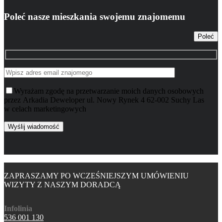
Poleć nasze mieszkania swojemu znajomemu
Poleć
Wyrażam zgodę na przetwarzanie moich danych osobowych
przez Arkadia Deweloper ul. Nowy Rynek 4 62-002 Suchy Las
w celach marketingowych
ZAPRASZAMY PO WCZEŚNIEJSZYM UMÓWIENIU
WIZYTY Z NASZYM DORADCĄ
Infolinia
536 001 130