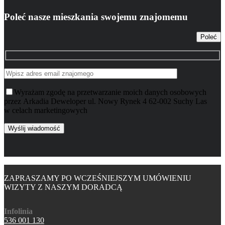
Poleć nasze mieszkania swojemu znajomemu
Poleć
Wyrażam zgodę na przetwarzanie moich danych osobowych
przez Arkadia Deweloper ul. Nowy Rynek 4 62-002 Suchy Las
w celach marketingowych
ZAPRASZAMY PO WCZEŚNIEJSZYM UMÓWIENIU
WIZYTY Z NASZYM DORADCĄ
Infolinia
536 001 130