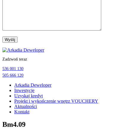
Przejdź
do
Zadzwoń teraz
treści
536 001 130
505 666 120
Arkadia Deweloper
Inwestycje
Uzyskaj kredyt
Projekt i wykończenie wnętrz VOUCHERY
Aktualności
Kontakt
Bm4.09