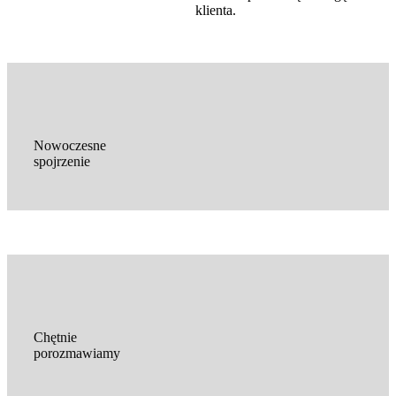
klienta.
Nowoczesne
spojrzenie
Chętnie
porozmawiamy