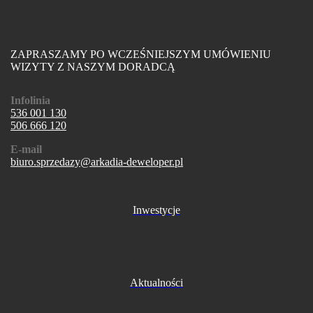
ZAPRASZAMY PO WCZEŚNIEJSZYM UMÓWIENIU
WIZYTY Z NASZYM DORADCĄ
Infolinia
536 001 130
506 666 120
E-mail
biuro.sprzedazy@arkadia-deweloper.pl
Inwestycje
Aktualności