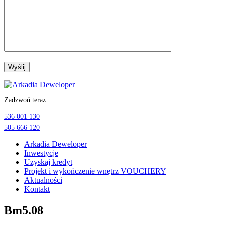
Przejdź
do
Zadzwoń teraz
treści
536 001 130
505 666 120
Arkadia Deweloper
Inwestycje
Uzyskaj kredyt
Projekt i wykończenie wnętrz VOUCHERY
Aktualności
Kontakt
Bm5.08