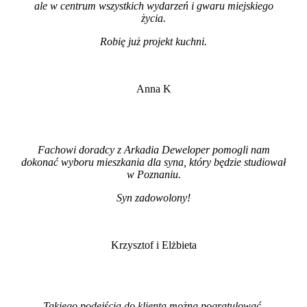
ale w centrum wszystkich wydarzeń i gwaru miejskiego
życia.
Robię już projekt kuchni
.
Anna K
Fachowi doradcy z Arkadia Deweloper pomogli nam
dokonać wyboru mieszkania dla syna, który będzie studiował
w Poznaniu.
Syn zadowolony!
Krzysztof i Elżbieta
Takiego podejścia do klienta można pogratulować.