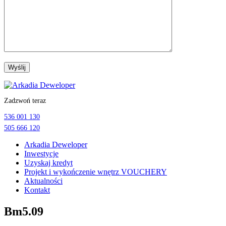
Przejdź
do
Zadzwoń teraz
treści
536 001 130
505 666 120
Arkadia Deweloper
Inwestycje
Uzyskaj kredyt
Projekt i wykończenie wnętrz VOUCHERY
Aktualności
Kontakt
Bm5.09