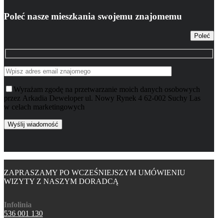
Poleć nasze mieszkania swojemu znajomemu
Poleć
Wyrażam zgodę na przetwarzanie moich danych osobowych
przez Arkadia Deweloper ul. Nowy Rynek 4 62-002 Suchy Las
w celach marketingowych
ZAPRASZAMY PO WCZEŚNIEJSZYM UMÓWIENIU
WIZYTY Z NASZYM DORADCĄ
Infolinia
536 001 130