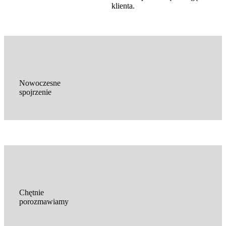
klienta.
Nowoczesne
spojrzenie
Chętnie
porozmawiamy