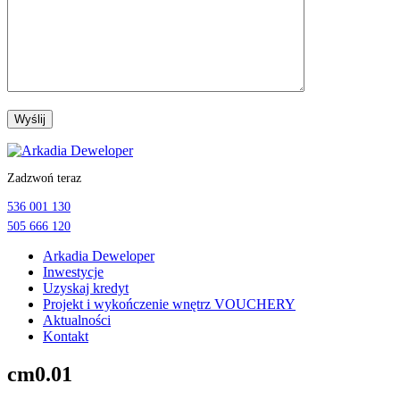
Przejdź
do
Zadzwoń teraz
treści
536 001 130
505 666 120
Arkadia Deweloper
Inwestycje
Uzyskaj kredyt
Projekt i wykończenie wnętrz VOUCHERY
Aktualności
Kontakt
cm0.01