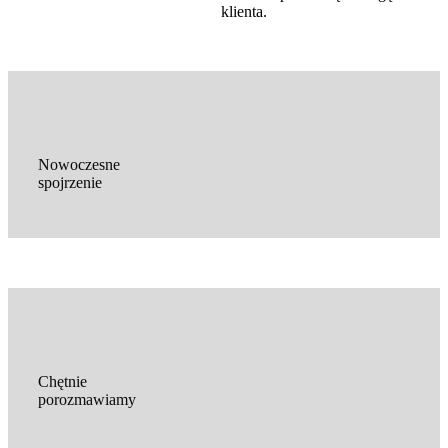
klienta.
Nowoczesne
spojrzenie
Chętnie
porozmawiamy