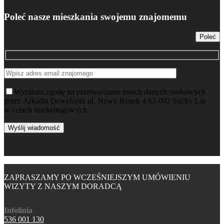
Poleć nasze mieszkania swojemu znajomemu
Poleć
Wyrażam zgodę na przetwarzanie moich danych osobowych
przez Arkadia Deweloper ul. Nowy Rynek 4 62-002 Suchy Las
w celach marketingowych
ZAPRASZAMY PO WCZEŚNIEJSZYM UMÓWIENIU
WIZYTY Z NASZYM DORADCĄ
Infolinia
536 001 130