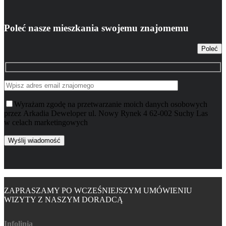
Poleć nasze mieszkania swojemu znajomemu
Poleć
Wyrażam zgodę na przetwarzanie moich danych osobowych
przez Arkadia Deweloper ul. Nowy Rynek 4 62-002 Suchy Las
w celach marketingowych
ZAPRASZAMY PO WCZEŚNIEJSZYM UMÓWIENIU
WIZYTY Z NASZYM DORADCĄ
Infolinia