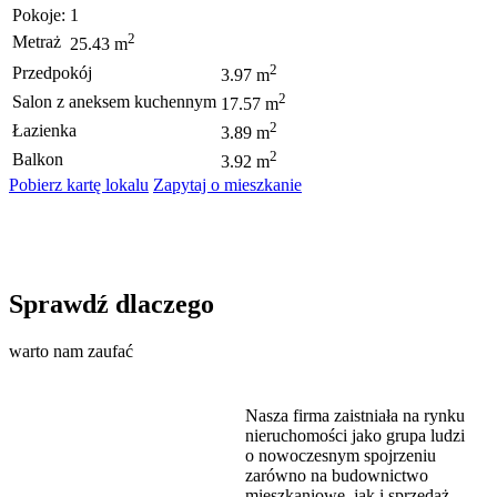
Pokoje:
1
2
Metraż
25.43 m
2
Przedpokój
3.97 m
2
Salon z aneksem kuchennym
17.57 m
2
Łazienka
3.89 m
2
Balkon
3.92 m
Pobierz kartę lokalu
Zapytaj o mieszkanie
Sprawdź dlaczego
warto nam zaufać
Nasza firma zaistniała na rynku
nieruchomości jako grupa ludzi
o nowoczesnym spojrzeniu
zarówno na budownictwo
mieszkaniowe, jak i sprzedaż