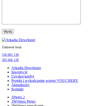
Przejdź
do
Zadzwoń teraz
treści
536 001 130
505 666 120
Arkadia Deweloper
Inwestycje
Uzyskaj kredyt
Projekt i wykończenie wnętrz VOUCHERY
Aktualności
Kontakt
1
Piętro 2
2
Wybierz Piętro
3
Wybierz mieszkanie