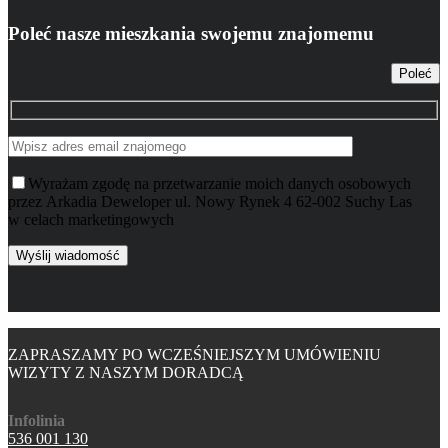
Poleć nasze mieszkania swojemu znajomemu
Poleć
Wyrażam zgodę na przetwarzanie moich danych osobowych
przez Arkadia Deweloper ul. Nowy Rynek 4 62-002 Suchy Las
w celach marketingowych
ZAPRASZAMY PO WCZEŚNIEJSZYM UMÓWIENIU
WIZYTY Z NASZYM DORADCĄ
Infolinia
536 001 130