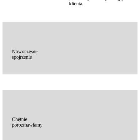
klienta.
Nowoczesne
spojrzenie
Chętnie
porozmawiamy