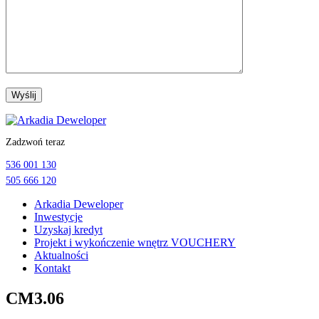
Przejdź
do
Zadzwoń teraz
treści
536 001 130
505 666 120
Arkadia Deweloper
Inwestycje
Uzyskaj kredyt
Projekt i wykończenie wnętrz VOUCHERY
Aktualności
Kontakt
CM3.06