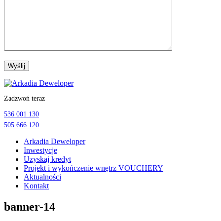
Przejdź
do
Zadzwoń teraz
treści
536 001 130
505 666 120
Arkadia Deweloper
Inwestycje
Uzyskaj kredyt
Projekt i wykończenie wnętrz VOUCHERY
Aktualności
Kontakt
banner-14