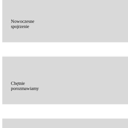
Nowoczesne
spojrzenie
Chętnie
porozmawiamy