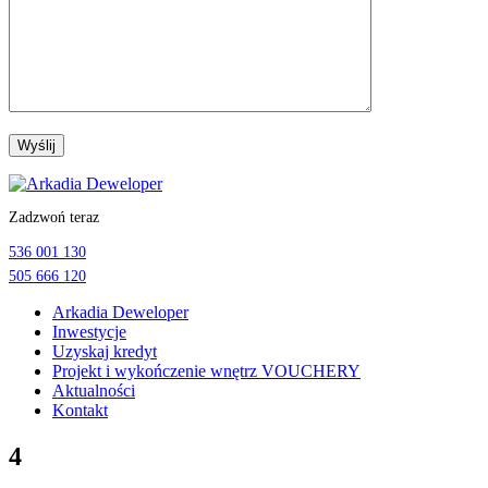
Przejdź
do
Zadzwoń teraz
treści
536 001 130
505 666 120
Arkadia Deweloper
Inwestycje
Uzyskaj kredyt
Projekt i wykończenie wnętrz VOUCHERY
Aktualności
Kontakt
4