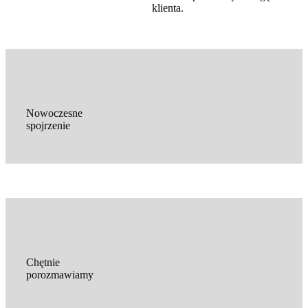
klienta.
Nowoczesne
spojrzenie
Chętnie
porozmawiamy