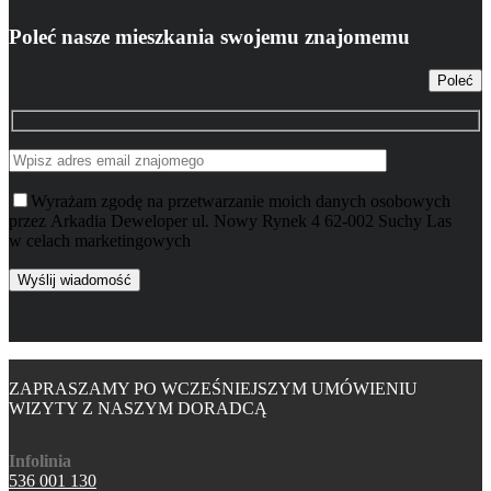
Poleć nasze mieszkania swojemu znajomemu
Poleć
Wyrażam zgodę na przetwarzanie moich danych osobowych
przez Arkadia Deweloper ul. Nowy Rynek 4 62-002 Suchy Las
w celach marketingowych
ZAPRASZAMY PO WCZEŚNIEJSZYM UMÓWIENIU
WIZYTY Z NASZYM DORADCĄ
Infolinia
536 001 130