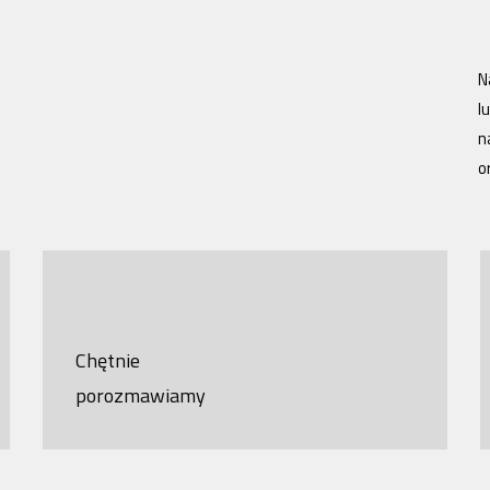
N
l
n
o
Chętnie
porozmawiamy