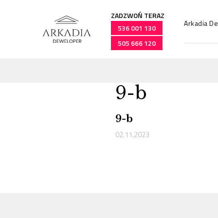
ZADZWOŃ TERAZ
Arkadia D
536 001 130
505 666 120
9-b
Przejdź
do
treści
9-b
02.11.2023