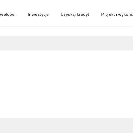
eweloper
Inwestycje
Uzyskaj kredyt
Projekt i wyko