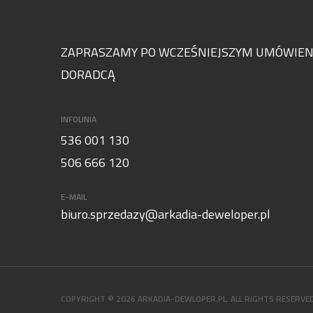
ZAPRASZAMY PO WCZEŚNIEJSZYM UMÓWIENI
DORADCĄ
INFOLINIA
536 001 130
506 666 120
E-MAIL
biuro.sprzedazy@arkadia-deweloper.pl
COPYRIGHT © 2026 ARKADIA-DEWLOPER.PL. ALL RIGHTS RESERVED