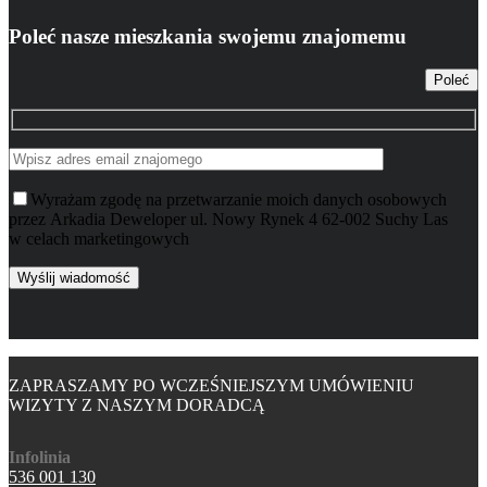
Poleć nasze mieszkania swojemu znajomemu
Poleć
Wyrażam zgodę na przetwarzanie moich danych osobowych
przez Arkadia Deweloper ul. Nowy Rynek 4 62-002 Suchy Las
w celach marketingowych
ZAPRASZAMY PO WCZEŚNIEJSZYM UMÓWIENIU
WIZYTY Z NASZYM DORADCĄ
Infolinia
536 001 130