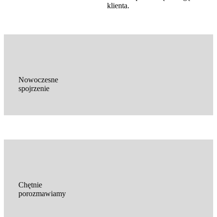
klienta.
Nowoczesne
spojrzenie
Chętnie
porozmawiamy