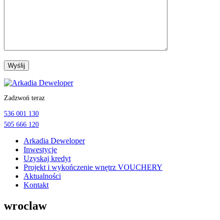
Przejdź
do
Zadzwoń teraz
treści
536 001 130
505 666 120
Arkadia Deweloper
Inwestycje
Uzyskaj kredyt
Projekt i wykończenie wnętrz VOUCHERY
Aktualności
Kontakt
wroclaw