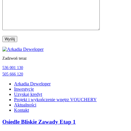
Przejdź
do
Zadzwoń teraz
treści
536 001 130
505 666 120
Arkadia Deweloper
Inwestycje
Uzyskaj kredyt
Projekt i wykończenie wnętrz VOUCHERY
Aktualności
Kontakt
Osiedle Bliskie Zawady Etap 1