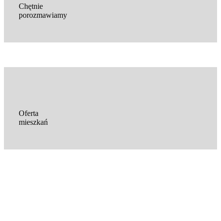
Chętnie
porozmawiamy
Oferta
mieszkań