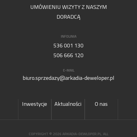
UMÓWIENIU WIZYTY Z NASZYM
DORADCĄ
INFOLINIA
536 001 130
506 666 120
E-MAIL
biuro.sprzedazy@arkadia-deweloper.pl
Inwestycje
Aktualności
O nas
COPYRIGHT © 2026 ARKADIA-DEWLOPER.PL. ALL