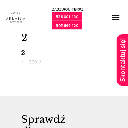
ZADZWOŃ TERAZ
536 001 130
505 666 120
Przejdź
2
do
Skontaktuj się!
treści
2
11.12.2017
Sprawdź